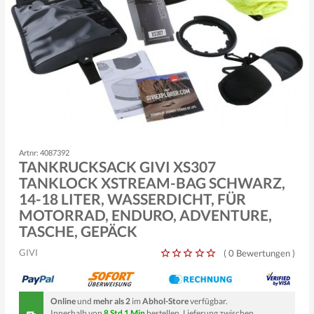
Artnr: 4087392
TANKRUCKSACK GIVI XS307
TANKLOCK XSTREAM-BAG SCHWARZ,
14-18 LITER, WASSERDICHT, FÜR
MOTORRAD, ENDURO, ADVENTURE,
TASCHE, GEPÄCK
GIVI
(
0 Bewertungen
)
Online
und
mehr als 2
im
Abhol-Store
verfügbar.
Innerhalb von
8 Std 1 Min
bestellen, Lieferung zwischen