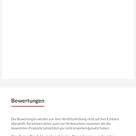
Innere wasserdichte Tasche für die Regenhaube.
Innerer Verschluss gegen Feuchtigkeit.
Abnehmbarer Tablet-Halter.
Kabelausgang wasserdicht.
Handgriff und Tragegurt.
Bewertungen
Die Bewertungen werden vor ihrer Veröffentlichung nicht auf ihre Echtheit
überprüft. Sie können daher auch von Verbrauchern stammen, die die
bewerteten Produkte tatsächlich gar nicht erworben/genutzt haben.