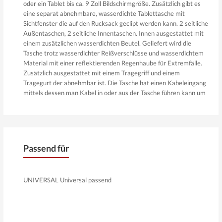
oder ein Tablet bis ca. 9 Zoll Bildschirmgröße. Zusätzlich gibt es
eine separat abnehmbare, wasserdichte Tablettasche mit
Sichtfenster die auf den Rucksack geclipt werden kann. 2 seitliche
Außentaschen, 2 seitliche Innentaschen. Innen ausgestattet mit
einem zusätzlichen wasserdichten Beutel. Geliefert wird die
Tasche trotz wasserdichter Reißverschlüsse und wasserdichtem
Material mit einer reflektierenden Regenhaube für Extremfälle.
Zusätzlich ausgestattet mit einem Tragegriff und einem
Tragegurt der abnehmbar ist. Die Tasche hat einen Kabeleingang
mittels dessen man Kabel in oder aus der Tasche führen kann um
Geräte zu laden oder zu verbinden.
Er wird mittels Tanklock befestigt, somit muss der passende
fahrzeugspezifische Tanklockring mitbestellt werden.
Eigenschaften:
Passend für
Werkstoff: 1200D GuzyNylon / Einsätze aus PU.
Material: 95% Nylon + 5% PVC.
Maße (L x B x H) ca.: 350mm x 270mm x 180mm.
UNIVERSAL Universal passend
Volumen: 14-18 Liter.
Zuladung: Max 2Kg.
Wasserdichte Reißverschlüsse.
Reflektierende Teile.
Regenhaube in Neonfarbe.