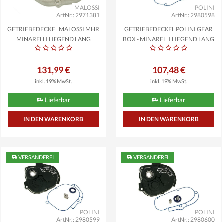
MALOSSI
POLINI
ArtNr.: 2971381
ArtNr.: 2980598
GETRIEBEDECKEL MALOSSI MHR
GETRIEBEDECKEL POLINI GEAR
MINARELLI LIEGEND LANG
BOX - MINARELLI LIEGEND LANG
131,99 €
107,48 €
inkl. 19% MwSt.
inkl. 19% MwSt.
Lieferbar
Lieferbar
VERSANDFREI
VERSANDFREI
POLINI
POLINI
ArtNr.: 2980599
ArtNr.: 2980600