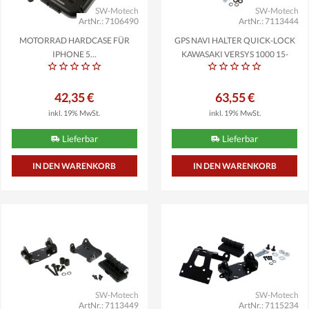
SW-Motech
SW-Motech
ArtNr.: 7106490
ArtNr.: 7113444
MOTORRAD HARDCASE FÜR
GPS NAVI HALTER QUICK-LOCK
IPHONE 5...
KAWASAKI VERSYS 1000 15-
42,35 €
63,55 €
inkl. 19% MwSt.
inkl. 19% MwSt.
Lieferbar
Lieferbar
SW-Motech
SW-Motech
ArtNr.: 7113449
ArtNr.: 7115234