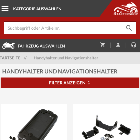
|
|
FAHRZEUG AUSWÄHLEN
TARTSEITE
//
Handyhalter und Navigationshalter
HANDYHALTER UND NAVIGATIONSHALTER
FILTER ANZEIGEN