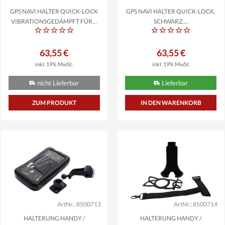
GPS NAVI HALTER QUICK-LOCK
GPS NAVI HALTER QUICK-LOCK,
VIBRATIONSGEDÄMPFT FÜR...
SCHWARZ,...
63,55 €
63,55 €
inkl. 19% MwSt.
inkl. 19% MwSt.
nicht Lieferbar
Lieferbar
ZUM PRODUKT
ArtNr.: 8500713
ArtNr.: 8500714
HALTERUNG HANDY /
HALTERUNG HANDY /