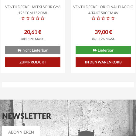
VENTILDECKEL MIT SLS FÜR GY6
VENTILDECKEL ORIGINAL PIAGGIO
125CCM 152QMI
4-TAKT 50CCM 4V
20,61 €
39,00 €
inkl. 19% MwSt.
inkl. 19% MwSt.
nicht Lieferbar
Lieferbar
ZUM PRODUKT
NEWSLETTER