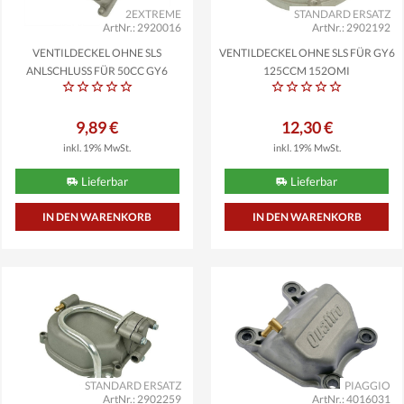
2EXTREME
STANDARD ERSATZ
ArtNr.: 2920016
ArtNr.: 2902192
VENTILDECKEL OHNE SLS
VENTILDECKEL OHNE SLS FÜR GY6
ANLSCHLUSS FÜR 50CC GY6
125CCM 152QMI
CHINA...
9,89 €
12,30 €
inkl. 19% MwSt.
inkl. 19% MwSt.
Lieferbar
Lieferbar
STANDARD ERSATZ
PIAGGIO
ArtNr.: 2902259
ArtNr.: 4016031