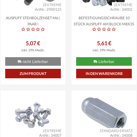
2EXTREME
2EXTREME
ArtNr.: 2900125
ArtNr.: 34002
AUSPUFF STEHBOLZENSET M6 (
BEFESTIGUNGSSCHRAUBE 10
PAAR )
STÜCK AUSPUFF AM BLOCK M8X35
5,07 €
5,61 €
inkl. 19% MwSt.
inkl. 19% MwSt.
nicht Lieferbar
Lieferbar
ZUM PRODUKT
2EXTREME
STANDARD ERSATZ
ArtNr.: 34007
ArtNr.: 34008