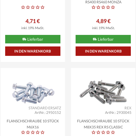
RS400 RS460 MONZA
4,71 €
4,89 €
inkl. 19% MwSt.
inkl. 19% MwSt.
Lieferbar
Lieferbar
STANDARD ERSATZ
REX
ArtNr.: 2950152
ArtNr.: 2930045
FLANSCHSCHRAUBE 10 STÜCK
FLANSCHSCHRAUBE 10 STÜCK
M6X16
M8X35 REX RS CLASSIC