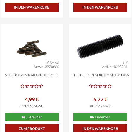
NARAKU
SIP
ArtNr.: 2970866
ArtNr.: 4020831
STEHBOLZEN NARAKU 10ER SET
STEHBOLZEN M8X30MM, AUSLASS
4,99 €
5,77 €
inkl. 19% MwSt.
inkl. 19% MwSt.
Lieferbar
Lieferbar
ZUM PRODUKT