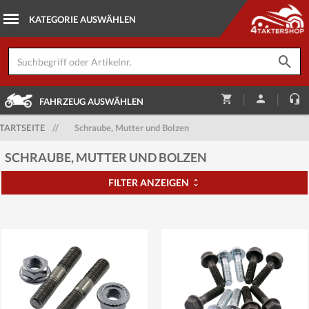
|
|
FAHRZEUG AUSWÄHLEN
TARTSEITE
//
Schraube, Mutter und Bolzen
SCHRAUBE, MUTTER UND BOLZEN
FILTER ANZEIGEN