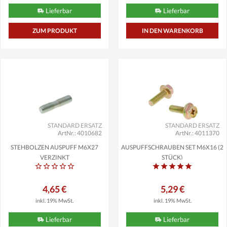
Lieferbar
Lieferbar
ZUM PRODUKT
STANDARD ERSATZ
STANDARD ERSATZ
ArtNr.: 4010682
ArtNr.: 4011370
STEHBOLZEN AUSPUFF M6X27
AUSPUFFSCHRAUBEN SET M6X16 (2
VERZINKT
STÜCK)
4,65 €
5,29 €
inkl. 19% MwSt.
inkl. 19% MwSt.
Lieferbar
Lieferbar