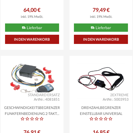
64,00 €
79,49 €
inkl. 19% MwSt.
inkl. 19% MwSt.
Lieferbar
Lieferbar
STANDARD ERSATZ
2EXTREME
ArtNr.: 4081851
ArtNr.: 5003953
GESCHWINDIGKEITSBEGRENZER
DREHZAHLBEGRENZER
FUNKFERNBEDIENUNG 2-TAKT...
EINSTELLBAR UNIVERSAL
KIPPSCHALTER...
76,91 €
16,85 €