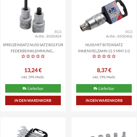
BGS
BGS
ArtNr.: 8500404
ArtNr.: 8500406
SPREIZEINSATZ NUSS SATZ BGS FÜR
NUSS MIT BITEINSATZ
FEDERBEINKLEMMUNG...
INNENVIELZAHN 12,5 MM (1/2
ZOLL)...
13,24 €
8,37 €
inkl. 19% MwSt.
inkl. 19% MwSt.
Lieferbar
Lieferbar