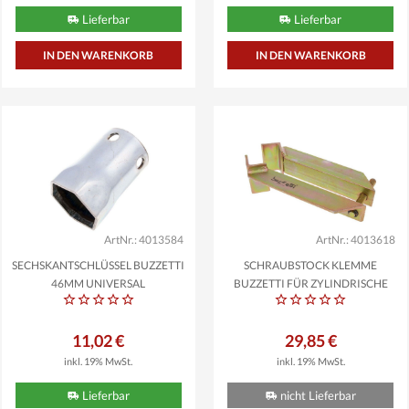
Lieferbar
Lieferbar
ArtNr.: 4013584
ArtNr.: 4013618
SECHSKANTSCHLÜSSEL BUZZETTI
SCHRAUBSTOCK KLEMME
46MM UNIVERSAL
BUZZETTI FÜR ZYLINDRISCHE
TEILE...
11,02 €
29,85 €
inkl. 19% MwSt.
inkl. 19% MwSt.
Lieferbar
nicht Lieferbar