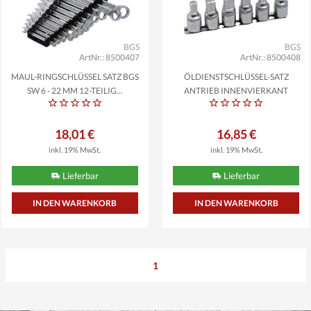
BGS
BGS
ArtNr.: 8500407
ArtNr.: 8500408
MAUL-RINGSCHLÜSSEL SATZ BGS
ÖLDIENSTSCHLÜSSEL-SATZ
SW 6 - 22 MM 12-TEILIG...
ANTRIEB INNENVIERKANT
12,5MM...
18,01 €
16,85 €
inkl. 19% MwSt.
inkl. 19% MwSt.
Lieferbar
Lieferbar
1