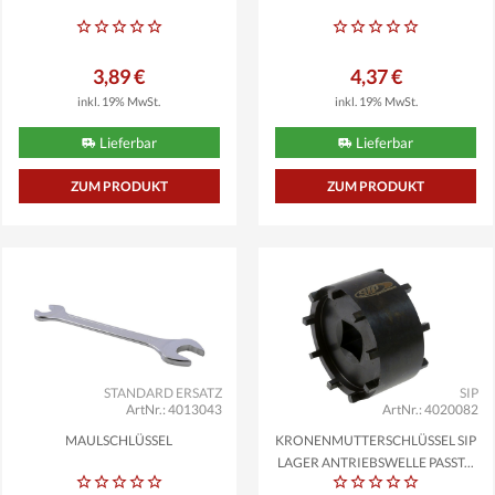
3,89 €
4,37 €
inkl. 19% MwSt.
inkl. 19% MwSt.
Lieferbar
Lieferbar
ZUM PRODUKT
ZUM PRODUKT
STANDARD ERSATZ
SIP
ArtNr.: 4013043
ArtNr.: 4020082
MAULSCHLÜSSEL
KRONENMUTTERSCHLÜSSEL SIP
LAGER ANTRIEBSWELLE PASST...