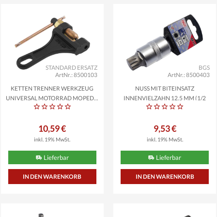
STANDARD ERSATZ
BGS
ArtNr.: 8500103
ArtNr.: 8500403
KETTEN TRENNER WERKZEUG
NUSS MIT BITEINSATZ
UNIVERSAL MOTORRAD MOPED...
INNENVIELZAHN 12,5 MM (1/2
ZOLL)...
10,59 €
9,53 €
inkl. 19% MwSt.
inkl. 19% MwSt.
Lieferbar
Lieferbar