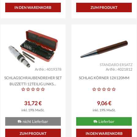
ZUM PRODUKT
STANDARD ERSATZ
ArtNr.: 4019378
ArtNr.: 4021812
SCHLAGSCHRAUBENDREHER SET
SCHLAG KÖRNER 12X120MM
BUZZETTI 12TEILIG LINKS...
31,72 €
9,06 €
inkl. 19% MwSt.
inkl. 19% MwSt.
nicht Lieferbar
Lieferbar
ZUM PRODUKT