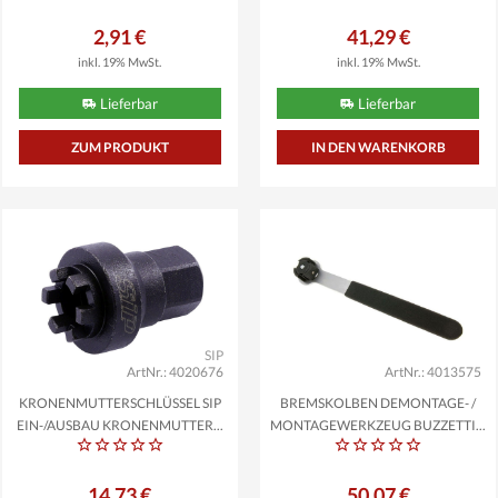
2,91 €
41,29 €
inkl. 19% MwSt.
inkl. 19% MwSt.
Lieferbar
Lieferbar
ZUM PRODUKT
SIP
ArtNr.: 4020676
ArtNr.: 4013575
KRONENMUTTERSCHLÜSSEL SIP
BREMSKOLBEN DEMONTAGE- /
EIN-/AUSBAU KRONENMUTTER...
MONTAGEWERKZEUG BUZZETTI...
14,73 €
50,07 €