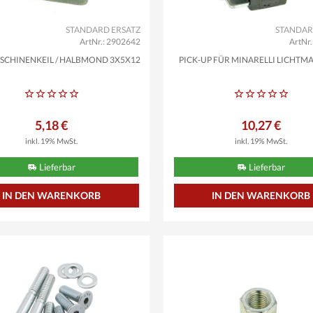
STANDARD ERSATZ
STANDAR
ArtNr.: 2902642
ArtNr
SCHINENKEIL / HALBMOND 3X5X12
PICK-UP FÜR MINARELLI LICHTM
5,18 €
10,27 €
inkl. 19% MwSt.
inkl. 19% MwSt.
Lieferbar
Lieferbar