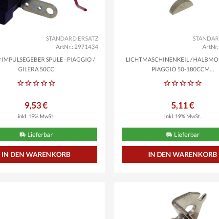
STANDARD ERSATZ
STANDAR
ArtNr.: 2971434
ArtNr
 IMPULSEGEBER SPULE - PIAGGIO /
LICHTMASCHINENKEIL / HALBM
GILERA 50CC
PIAGGIO 50-180CCM...
9,53 €
5,11 €
inkl. 19% MwSt.
inkl. 19% MwSt.
Lieferbar
Lieferbar