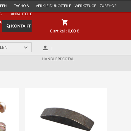
IFEN
TACHO &
VERKLEIDUNGSTEILE
WERKZEUGE
ZUBEHÖR
&
ANBAUTEILE
LGEN
KONTAKT
0 artikel :
0,00 €
|
HÄNDLERPORTAL