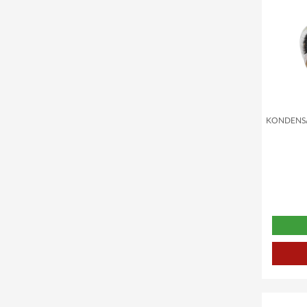
APE PENTARO B/C 175 CCM 2T AC 61-68
APOLLO (YY50QT-26A)
ARES 50 - WY50QT-51
ARN 50
ATM50-A1 50 4T AC
ATV 50 RS XXL SUPERSONIC
KONDENSA
ATV 50 V
ATV 50 XXL SUPERCROSS
ACCIPITER 50 - JSD50QT-21C
ACROS TEC 50
ACTIVE 50 CCM 2T AC
ADDRESS 100 AH100
ADDRESS 50 TYP:CA1GA
ADIVA 125 CCM 4T AC ?01-?06 LEADER
ADIVA 150 CCM 4T AC ?02-?06 LEADER