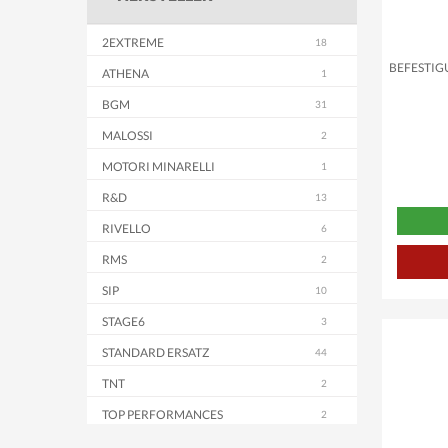
2EXTREME
BEFESTIG
ATHENA
BGM
MALOSSI
MOTORI MINARELLI
R&D
RIVELLO
RMS
SIP
STAGE6
STANDARD ERSATZ
TNT
TOP PERFORMANCES
WACHMANN