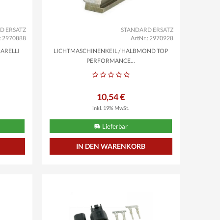
D ERSATZ
STANDARD ERSATZ
.: 2970888
ArtNr.: 2970928
NARELLI
LICHTMASCHINENKEIL / HALBMOND TOP
PERFORMANCE...
10,54 €
inkl. 19% MwSt.
Lieferbar