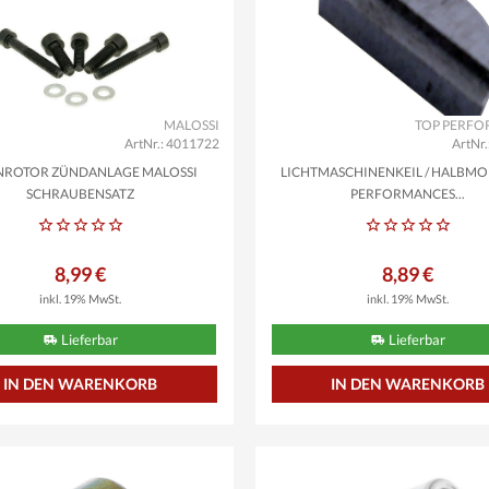
MALOSSI
TOP PERF
ArtNr.: 4011722
ArtNr
NROTOR ZÜNDANLAGE MALOSSI
LICHTMASCHINENKEIL / HALBM
SCHRAUBENSATZ
PERFORMANCES...
8,99 €
8,89 €
inkl. 19% MwSt.
inkl. 19% MwSt.
Lieferbar
Lieferbar