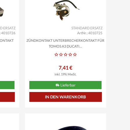
D ERSATZ
STANDARD ERSATZ
.: 4010726
ArtNr.: 4010725
KONTAKT
ZÜNDKONTAKT UNTERBRECHERKONTAKT FÜR
TOMOS A3 DUCATI...
7,41 €
inkl. 19% MwSt.
Lieferbar