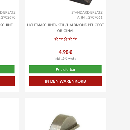
D ERSATZ
STANDARD ERSATZ
.: 2902690
ArtNr.: 2907061
ASCHINE
LICHTMASCHINENKEIL / HALBMOND PEUGEOT
ORIGINAL
4,98 €
inkl. 19% MwSt.
Lieferbar