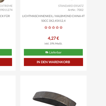
EXTREME
STANDARD ERSATZ
: 29011274
ArtNr.: 7002
ÜCK FÜR
LICHTMASCHINENKEIL / HALBMOND CHINA 4T
50CC 3X2,45X12,4
4,27 €
inkl. 19% MwSt.
Lieferbar