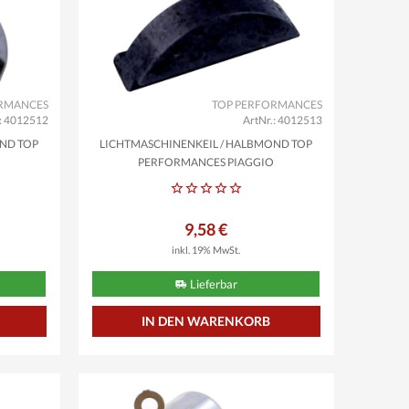
ORMANCES
TOP PERFORMANCES
.: 4012512
ArtNr.: 4012513
OND TOP
LICHTMASCHINENKEIL / HALBMOND TOP
PERFORMANCES PIAGGIO
9,58 €
inkl. 19% MwSt.
Lieferbar