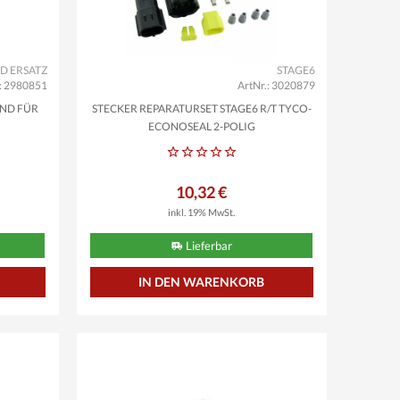
D ERSATZ
STAGE6
.: 2980851
ArtNr.: 3020879
OND FÜR
STECKER REPARATURSET STAGE6 R/T TYCO-
ECONOSEAL 2-POLIG
10,32 €
inkl. 19% MwSt.
Lieferbar