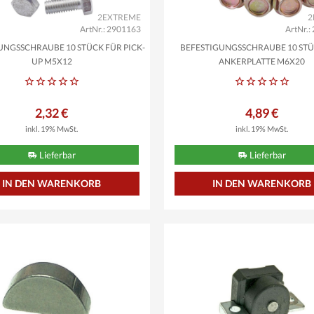
2EXTREME
2
ArtNr.: 2901163
ArtNr.
UNGSSCHRAUBE 10 STÜCK FÜR PICK-
BEFESTIGUNGSSCHRAUBE 10 ST
UP M5X12
ANKERPLATTE M6X20
2,32 €
4,89 €
inkl. 19% MwSt.
inkl. 19% MwSt.
Lieferbar
Lieferbar