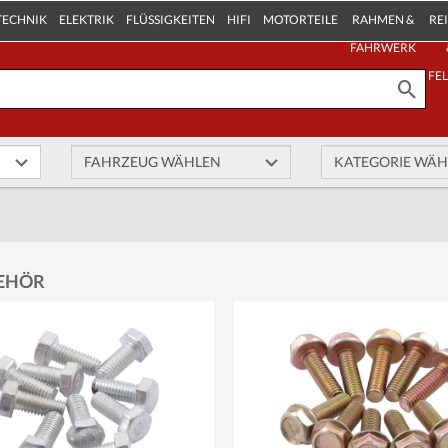
TECHNIK
ELEKTRIK
FLÜSSIGKEITEN
HIFI
MOTORTEILE
RAHMEN &
RE
FAHRWERK
FE
EHÖR