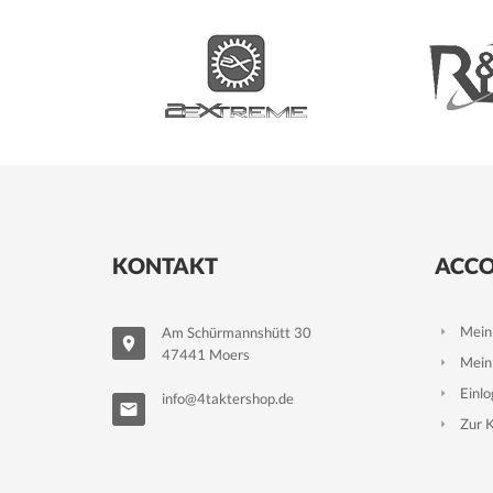
KONTAKT
ACC
Mein
Am Schürmannshütt 30
47441 Moers
Mein
Einl
info@4taktershop.de
Zur 