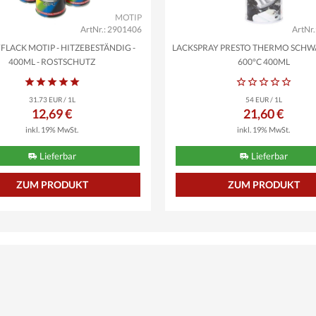
MOTIP
ArtNr.: 2901406
ArtNr
FLACK MOTIP - HITZEBESTÄNDIG -
LACKSPRAY PRESTO THERMO SCHW
400ML - ROSTSCHUTZ
600°C 400ML
31.73 EUR / 1L
54 EUR / 1L
12,69 €
21,60 €
inkl. 19% MwSt.
inkl. 19% MwSt.
Lieferbar
Lieferbar
ZUM PRODUKT
ZUM PRODUKT