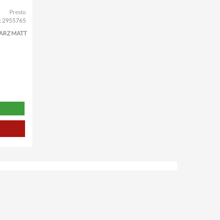
Presto
.: 2955765
ARZ MATT