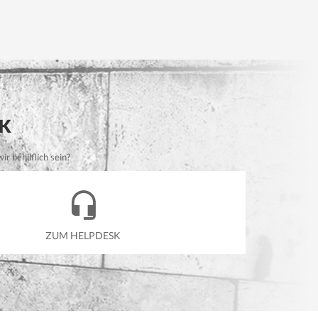
K
r behilflich sein?
ZUM HELPDESK