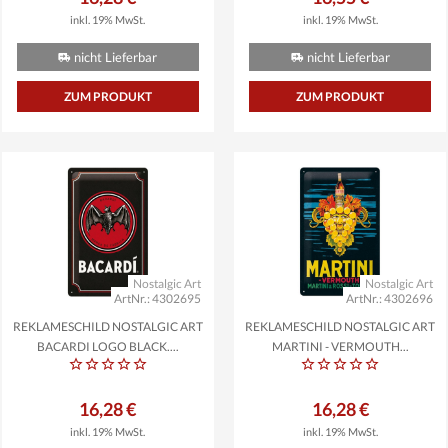
inkl. 19% MwSt.
inkl. 19% MwSt.
nicht Lieferbar
nicht Lieferbar
ZUM PRODUKT
ZUM PRODUKT
Nostalgic Art
Nostalgic Art
ArtNr.: 4302695
ArtNr.: 4302696
REKLAMESCHILD NOSTALGIC ART
REKLAMESCHILD NOSTALGIC ART
BACARDI LOGO BLACK,...
MARTINI - VERMOUTH...
16,28 €
16,28 €
inkl. 19% MwSt.
inkl. 19% MwSt.