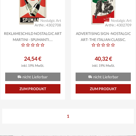
Nostalgic Art
Nostalgic Art
ArtNr.: 4302708
ArtNr.: 4302709
REKLAMESCHILD NOSTALGIC ART
ADVERTISING SIGN -NOSTALGIC
MARTINI - SPUMANTI,...
ART- THE ITALIAN CLASSIC,
24,54 €
40,32 €
inkl. 19% MwSt.
inkl. 19% MwSt.
nicht Lieferbar
nicht Lieferbar
ZUM PRODUKT
ZUM PRODUKT
1