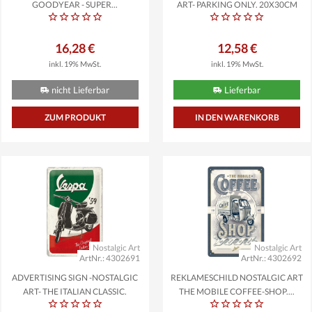
GOODYEAR - SUPER...
ART- PARKING ONLY, 20X30CM
16,28 €
12,58 €
inkl. 19% MwSt.
inkl. 19% MwSt.
nicht Lieferbar
Lieferbar
ZUM PRODUKT
Nostalgic Art
Nostalgic Art
ArtNr.: 4302691
ArtNr.: 4302692
ADVERTISING SIGN -NOSTALGIC
REKLAMESCHILD NOSTALGIC ART
ART- THE ITALIAN CLASSIC,
THE MOBILE COFFEE-SHOP,...