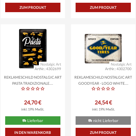
ZUM PRODUKT
ZUM PRODUKT
Nostalgic Art
Nostalgic Art
ArtNr.: 4302699
ArtNr.: 4302700
REKLAMESCHILD NOSTALGIC ART
REKLAMESCHILD NOSTALGIC ART
PASTA TRADIZIONALE,...
GOODYEAR - LOGO WHITE,...
24,70 €
24,54 €
inkl. 19% MwSt.
inkl. 19% MwSt.
Lieferbar
nicht Lieferbar
ZUM PRODUKT