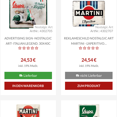
Nostalgic Art
Nostalgic Art
ArtNr.: 4302705
ArtNr.: 4302707
ADVERTISING SIGN -NOSTALGIC
REKLAMESCHILD NOSTALGIC ART
ART- ITALIAN LEGEND, 30X40C
MARTINI - L'APERITIVO...
24,53 €
24,54 €
inkl. 19% MwSt.
inkl. 19% MwSt.
Lieferbar
nicht Lieferbar
ZUM PRODUKT