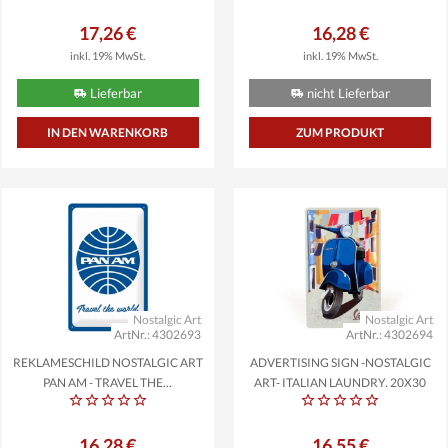
17,26 €
16,28 €
inkl. 19% MwSt.
inkl. 19% MwSt.
Lieferbar
nicht Lieferbar
ZUM PRODUKT
Nostalgic Art
Nostalgic Art
ArtNr.: 4302693
ArtNr.: 4302694
REKLAMESCHILD NOSTALGIC ART
ADVERTISING SIGN -NOSTALGIC
PAN AM - TRAVEL THE...
ART- ITALIAN LAUNDRY, 20X30
16,28 €
16,55 €