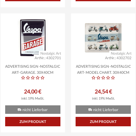
Nostalgic Art
Nostalgic Art
ArtNr.: 4302701
ArtNr.: 4302702
ADVERTISING SIGN -NOSTALGIC
ADVERTISING SIGN -NOSTALGIC
ART- GARAGE, 30X40CM
ART- MODEL CHART, 30X40CM
24,00 €
24,54 €
inkl. 19% MwSt.
inkl. 19% MwSt.
nicht Lieferbar
nicht Lieferbar
ZUM PRODUKT
ZUM PRODUKT