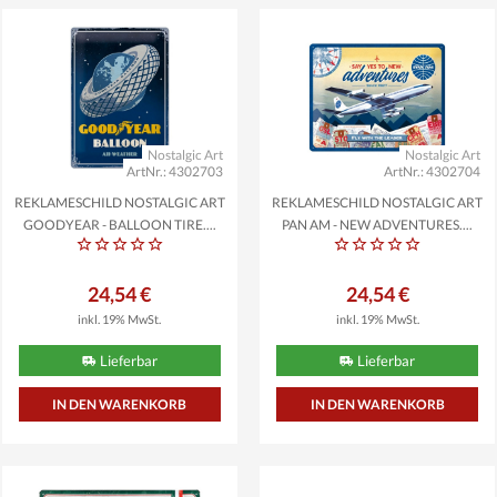
Nostalgic Art
Nostalgic Art
ArtNr.: 4302703
ArtNr.: 4302704
REKLAMESCHILD NOSTALGIC ART
REKLAMESCHILD NOSTALGIC ART
GOODYEAR - BALLOON TIRE,...
PAN AM - NEW ADVENTURES,...
24,54 €
24,54 €
inkl. 19% MwSt.
inkl. 19% MwSt.
Lieferbar
Lieferbar