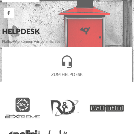
HELPDESK
Hallo. Wie können wir behilflich sein?
ZUM HELPDESK