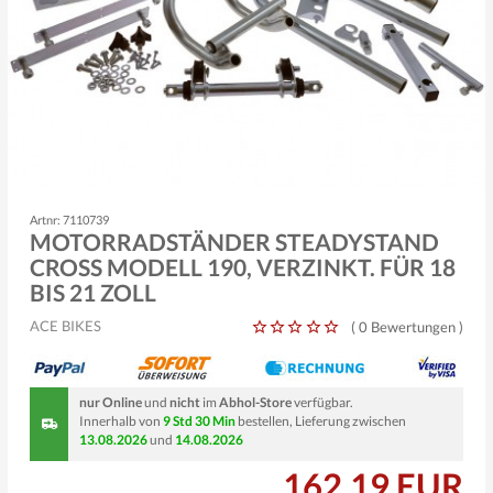
Artnr: 7110739
MOTORRADSTÄNDER STEADYSTAND
CROSS MODELL 190, VERZINKT. FÜR 18
BIS 21 ZOLL
ACE BIKES
(
0 Bewertungen
)
nur Online
und
nicht
im
Abhol-Store
verfügbar.
Innerhalb von
9 Std 30 Min
bestellen, Lieferung zwischen
13.08.2026
und
14.08.2026
162,19 EUR