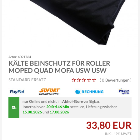
Artnr: 4021764
KÄLTE BEINSCHUTZ FÜR ROLLER
MOPED QUAD MOFA USW USW
STANDARD ERSATZ
(
0 Bewertungen
)
nur Online
und
nicht
im
Abhol-Store
verfügbar.
Innerhalb von
20 Std 46 Min
bestellen, Lieferung zwischen
15.08.2026
und
17.08.2026
33,80 EUR
INKL. 19% MWST.