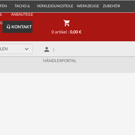
IFEN
TACHO &
VERKLEIDUNGSTEILE
WERKZEUGE
ZUBEHÖR
&
ANBAUTEILE
LGEN
KONTAKT
0 artikel :
0,00 €
|
HÄNDLERPORTAL