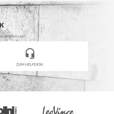
K
r behilflich sein?
ZUM HELPDESK