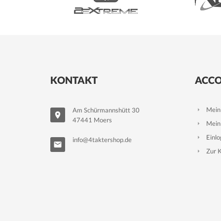
CB 600 S F2 HORNET S PC36E 4T LC 02-03
CB 600 S F2 HORNET S PC36F 4T LC 02-03
CB 600 S F2 HORNET S PC36H 4T LC 02-03
CB 750 F2 SEVEN FIFTY RC42 4T AC 92-95
CB 750 F2 SEVEN FIFTY RC42A 4T AC 96-03
KONTAKT
ACC
CB 750 F2 SEVEN FIFTY RC42B 4T AC 96-03
CB 750 NIGHTHAWK RC382 4T AC 91-92
Mein
Am Schürmannshütt 30
CB 900 F HORNET SC48B 4T LC 02-06
47441 Moers
Mein
CB-X4 1300 DC SC38 4T LC 97-99
Einl
info@4taktershop.de
CBF 1000 A SC58B ABS 4T LC 06-12
Zur 
CBF 1000 F SC64A 4T LC 10-14
CBF 1000 FA SC64B ABS 4T LC 10-16
CBF 1000 FA SC64D ABS 4T LC 10-16
CBF 1000 SC58A 4T LC 06-10