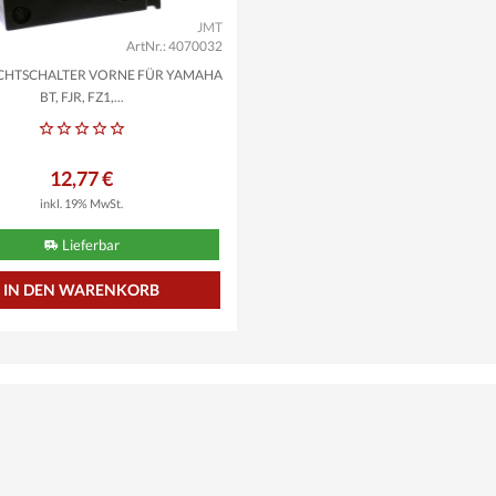
JMT
ArtNr.: 4070032
CHTSCHALTER VORNE FÜR YAMAHA
BT, FJR, FZ1,...
12,77 €
inkl. 19% MwSt.
Lieferbar